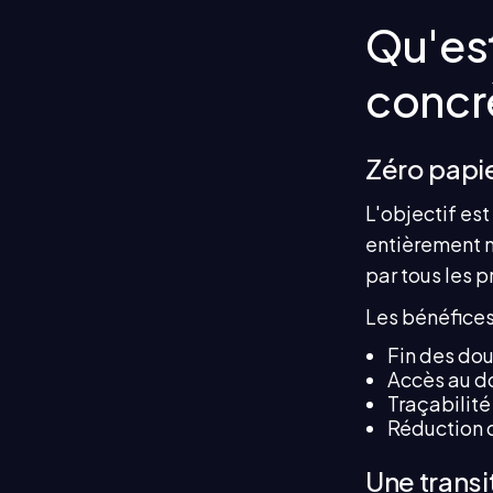
Qu'es
concr
Zéro papie
L'objectif est
entièrement n
par tous les 
Les bénéfices
Fin des dou
Accès au do
Traçabilité
Réduction d
Une trans