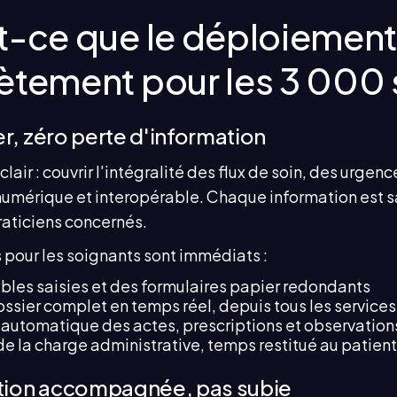
t-ce que le déploiement
ètement pour les 3 000 
r, zéro perte d'information
 clair : couvrir l'intégralité des flux de soin, des urge
umérique et interopérable. Chaque information est sa
praticiens concernés.
 pour les soignants sont immédiats :
bles saisies et des formulaires papier redondants
ssier complet en temps réel, depuis tous les services
 automatique des actes, prescriptions et observation
e la charge administrative, temps restitué au patient
ition accompagnée, pas subie