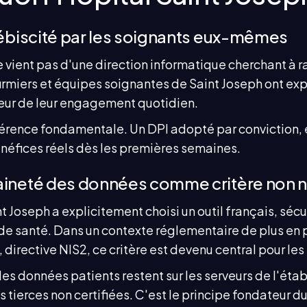
lébiscité par les soignants eux-mêmes
 vient pas d'une direction informatique cherchant à rat
irmiers et équipes soignantes de Saint Joseph ont ex
uteur de leur engagement quotidien.
érence fondamentale. Un DPI adopté par conviction, et 
énéfices réels dès les premières semaines.
aineté des données comme critère non 
t Joseph a explicitement choisi un outil français, séc
de santé. Dans un contexte réglementaire de plus e
directive NIS2, ce critère est devenu central pour les 
es données patients restent sur les serveurs de l'étab
es tierces non certifiées. C'est le principe fondateur