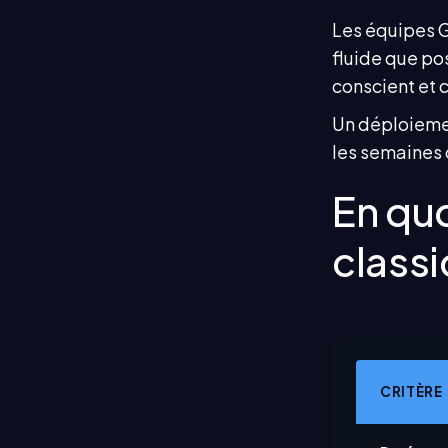
Les équipes G
fluide que po
conscient et
Un déploiemen
les semaines 
En quo
classi
CRITÈRE