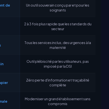
ent de
Un outil souverain conçu par et pour les
soignants
2 à 3 fois plus rapide que les standards du
secteur
Tous les services inclus, des urgences à la
s
maternité
Outil plébiscité par les utilisateurs, pas
in
imposé par la DSI
Zéro perte d'information et traçabilité
apier
complète
Moderniser un grand établissement sans
nale
compromis