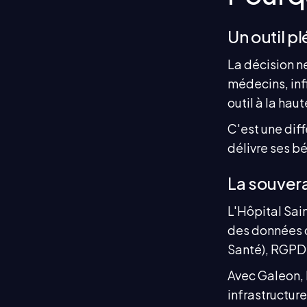
Un outil p
La décision ne
médecins, inf
outil à la ha
C'est une diff
délivre ses b
La souver
L'Hôpital Sain
des données 
Santé), RGPD, 
Avec Galeon, l
infrastructur