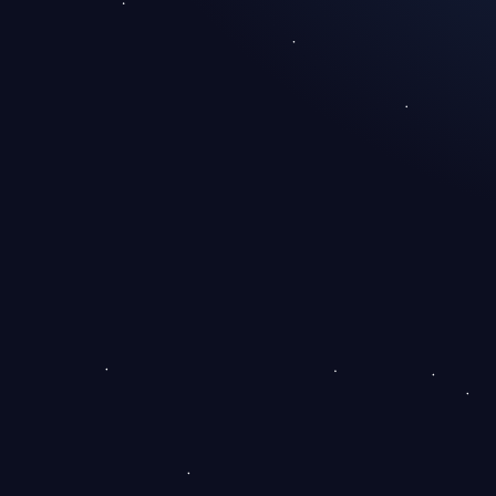
Qu'est-ce que le déploiement va
changer concrètement pour les 3
000 soignants ?
En quoi ce projet est-il différent
d'une migration DPI classique ?
Guillaume 
Quelles sont les limites et les
Community
enjeux réels d'un tel déploiement ?
FAQ - Déploiement DPI Galeon à
l'Hôpital Saint Joseph
Ce que ce déploiement dit de la
médecine de demain