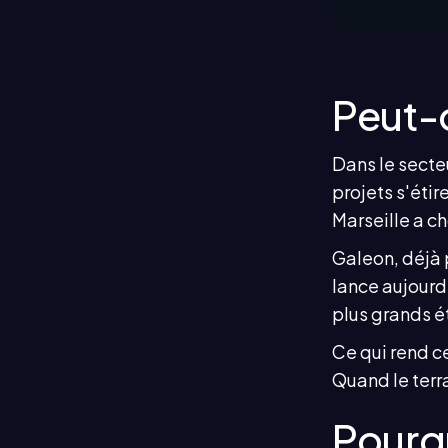
Peut-o
Dans le secte
projets s'étir
Marseille a ch
Galeon, déjà p
lance aujourd'
plus grands é
Ce qui rend ce
Quand le terra
Pourqu