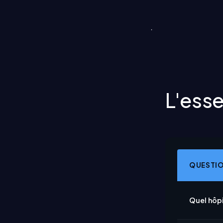
L'ess
QUESTI
Quel hôpi