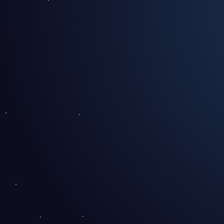
L'essentiel en 30 secondes
Peut-on vraiment migrer un grand
hôpital en 9 mois ?
Pourquoi l'Hôpital Saint Joseph a-
t-il choisi Galeon ?