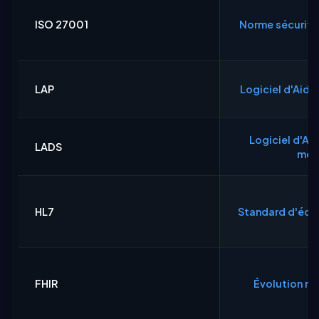
ISO 27001
Norme sécurité 
LAP
Logiciel d'Aide 
Logiciel d'Aid
LADS
méd
HL7
Standard d'éch
FHIR
Évolution m