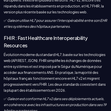
européens. Il existe en plusieurs versions : HL7 v2, encore très
répandu dans les établissements en production, et HL7 FHIR, la
version plus récente basée sur les technologies web.
✅
Galeon utilise HL7 pour assurer l'interopérabilité entre son EHR
et les systèmes des hôpitaux partenaires.
FHIR : Fast Healthcare Interoperability
Resources
Évolution moderne du standard HL7, basée sur les technologies
web (API REST, JSON). FHIR simplifie les échanges de données
entre systèmes et est imposé par le Ségur du Numérique pour
accéder aux financements ANS. En pratique, la majorité des
hôpitaux français fonctionnent encore en HL7 v2 et migrent
progressivement vers FHIR. Les deux standards coexistent dans
la plupart des établissements en 2026.
✅
Galeon est conforme HL7 v2 dans ses déploiements actuels,
en cohérence avec les infrastructures en production dans ses 19
hôpitaux partenaires.