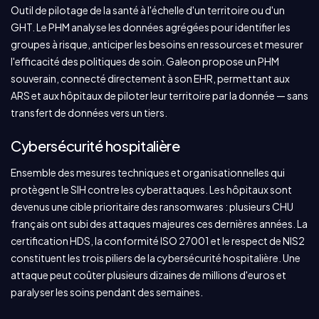
Outil de pilotage de la santé à l'échelle d'un territoire ou d'un
GHT. Le PHM analyse les données agrégées pour identifier les
groupes à risque, anticiper les besoins en ressources et mesurer
l'efficacité des politiques de soin. Galeon propose un PHM
souverain, connecté directement à son EHR, permettant aux
ARS et aux hôpitaux de piloter leur territoire par la donnée — sans
transfert de données vers un tiers.
Cybersécurité hospitalière
Ensemble des mesures techniques et organisationnelles qui
protègent le SIH contre les cyberattaques. Les hôpitaux sont
devenus une cible prioritaire des ransomwares : plusieurs CHU
français ont subi des attaques majeures ces dernières années. La
certification HDS, la conformité ISO 27001 et le respect de NIS2
constituent les trois piliers de la cybersécurité hospitalière. Une
attaque peut coûter plusieurs dizaines de millions d'euros et
paralyser les soins pendant des semaines.