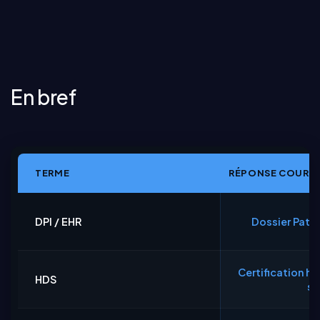
En bref
TERME
RÉPONSE COURT
DPI / EHR
Dossier Patie
Certification h
HDS
sa