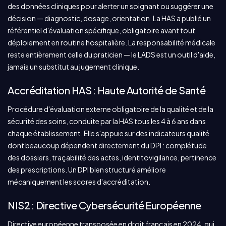
des données cliniques pour alerter un soignant ou suggérer une
décision — diagnostic, dosage, orientation. La HAS a publié un
référentiel d'évaluation spécifique, obligatoire avant tout
déploiement en routine hospitalière. La responsabilité médicale
reste entièrement celle du praticien — le LADS est un outil d'aide,
jamais un substitut au jugement clinique.
Accréditation HAS : Haute Autorité de Santé
Procédure d'évaluation externe obligatoire de la qualité et de la
sécurité des soins, conduite par la HAS tous les 4 à 6 ans dans
chaque établissement. Elle s'appuie sur des indicateurs qualité
dont beaucoup dépendent directement du DPI : complétude
des dossiers, traçabilité des actes, identitovigilance, pertinence
des prescriptions. Un DPI bien structuré améliore
mécaniquement les scores d'accréditation.
NIS2 : Directive Cybersécurité Européenne
Directive européenne transposée en droit français en 2024, qui