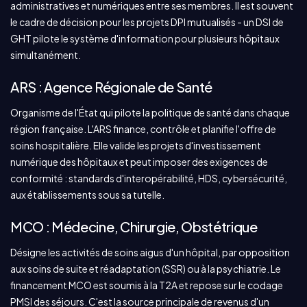
administratives et numériques entre ses membres. Il est souvent
le cadre de décision pour les projets DPI mutualisés - un DSI de
GHT pilote le système d'information pour plusieurs hôpitaux
simultanément.
ARS : Agence Régionale de Santé
Organisme de l'État qui pilote la politique de santé dans chaque
région française. L'ARS finance, contrôle et planifie l'offre de
soins hospitalière. Elle valide les projets d'investissement
numérique des hôpitaux et peut imposer des exigences de
conformité : standards d'interopérabilité, HDS, cybersécurité,
aux établissements sous sa tutelle.
MCO : Médecine, Chirurgie, Obstétrique
Désigne les activités de soins aigus d'un hôpital, par opposition
aux soins de suite et réadaptation (SSR) ou à la psychiatrie. Le
financement MCO est soumis à la T2A et repose sur le codage
PMSI des séjours. C'est la source principale de revenus d'un