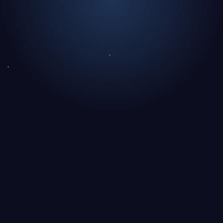
En bref
Introduction
1. Systèmes et structures hospitalières
2. Certifications obligatoires
3. Standards d'interopérabilité