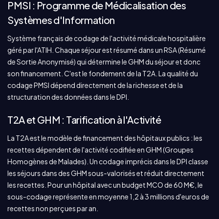
PMSI : Programme de Médicalisation des
Systèmes d'Information
Système français de codage de l'activité médicale hospitalière
géré par l'ATIH. Chaque séjour est résumé dans un RSA (Résumé
de Sortie Anonymisé) qui détermine le GHM du séjour et donc
son financement. C'est le fondement de la T2A. La qualité du
codage PMSI dépend directement de la richesse et de la
structuration des données dans le DPI.
T2A et GHM : Tarification à l'Activité
La T2A est le modèle de financement des hôpitaux publics : les
recettes dépendent de l'activité codifiée en GHM (Groupes
Homogènes de Malades). Un codage imprécis dans le DPI classe
les séjours dans des GHM sous-valorisés et réduit directement
les recettes. Pour un hôpital avec un budget MCO de 60 M€, le
sous-codage représente en moyenne 1,2 à 3 millions d'euros de
recettes non perçues par an.