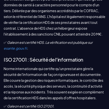
données de santé à caractère personnel pour le compte d'un
tiers. Délivrée par des organismes accrédités par le COFRAC,
selon le référentiel de l'ANS. L'hôpital est légalement responsable
de vérifier la certification HDS de ses prestataires avant tout
contrat. L'absence de HDS chez un hébergeur expose
l'établissement à des sanctions CNIL pouvant atteindre 20 M€.
✅
Galeon est certifié HDS. La vérification est publique sur
esante.gouv.fr
.
ISO 27001 : Sécurité de l'information
Norme internationale qui certifie qu'un prestataire gère la
sécurité de l'information de façon rigoureuse et documentée.
Elle couvre la gestion des risques informatiques, le contrôle des
accès, la sécurité physique des serveurs, la continuité d'activité
et la réponse aux incidents. Très souvent exigée en complément
de la certification HDS dans les appels d'offres hospitaliers.
✅
Galeon est certifié ISO 27001.