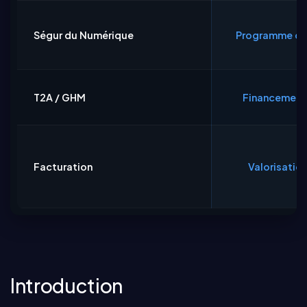
Ségur du Numérique
Programme de
T2A / GHM
Financement l
Facturation
Valorisation
Introduction