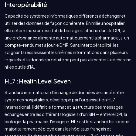
Interopérabilité
Capacité de systèmes informatiques différents à échanger et
utiliser des données de façon cohérente. En milieu hospitalier,
elle détermine si un résultat de biologie s'affiche dans le DPI, si
une ordonnance alimente automatiquement la pharmacie, si un
compte-rendu met à jour le DMP. Sans interopérabilité, les
soignants ressaisissent les mêmes informations dans plusieurs
logiciels et la donnée produite ne peut pas alimenter la recherche
ni les outils d'IA.
HL7 : Health Level Seven
Standard international d'échange de données de santé entre
systèmes hospitaliers, développé par l'organisation HL7
International. Il définit le format et la structure des messages
échangés entre les différents logiciels d'un SIH — entre le DPI, la
biologie, la pharmacie, l'imagerie. HL7 est le standard historique
majoritairement déployé dans les hôpitaux français et