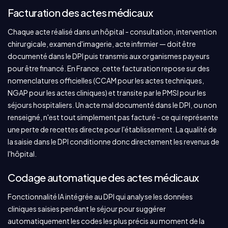
Facturation des actes médicaux
Chaque acte réalisé dans un hôpital - consultation, intervention
chirurgicale, examen d'imagerie, acte infirmier — doit être
documenté dans le DPI puis transmis aux organismes payeurs
pour être financé. En France, cette facturation repose sur des
nomenclatures officielles (CCAM pour les actes techniques,
NGAP pour les actes cliniques) et transite par le PMSI pour les
séjours hospitaliers. Un acte mal documenté dans le DPI, ou non
renseigné, n'est tout simplement pas facturé - ce qui représente
une perte de recettes directe pour l'établissement. La qualité de
la saisie dans le DPI conditionne donc directement les revenus de
l'hôpital.
Codage automatique des actes médicaux
Fonctionnalité IA intégrée au DPI qui analyse les données
cliniques saisies pendant le séjour pour suggérer
automatiquement les codes les plus précis au moment de la