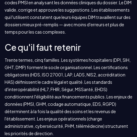
codes PMSI en analysant les données cliniques du dossier. Le DIM
valide, corrige et approuve les suggestions. Les établissements
qui l'utilisent constatent que leurs équipes DIM travaillent sur des
dossiers mieux pré-remplis — avec moins d'erreurs et plus de
temps pour les cas complexes.
Ce qu'il faut retenir
Trente termes, cinq familles. Les systèmes hospitaliers (DPI, SIH,
GHT, DMP) forment le socle organisationnel. Les certifications
obligatoires (HDS, ISO 27001, LAP, LADS, NIS2, accréditation
HAS) définissent le cadre légal et qualité. Les standards
d'interopérabilité (HL7, FHIR, Ségur, MSSanté, EHDS)
conditionnent l'éligibilité aux financements publics. Les enjeux de
données (PMSI, GHM, codage automatique, EDS, RGPD)
déterminent à la fois la qualité des soins et les revenus de
l'établissement. Les enjeux opérationnels (charge
administrative, cybersécurité, PHM, télémédecine) structurent
les priorités de direction.