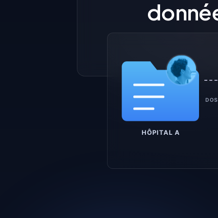
donnée
DOS
HÔPITAL A