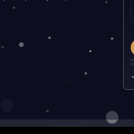
En
co