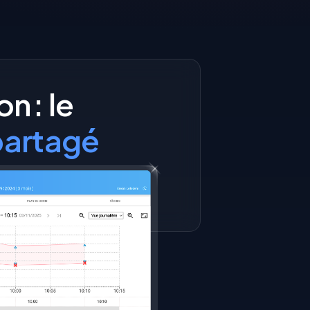
n : le
partagé