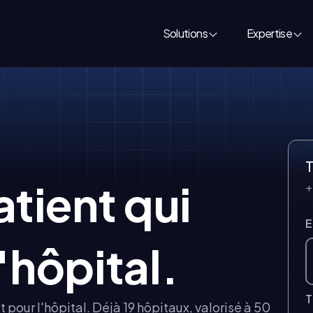
Solutions
Expertise
T
atient qui
+
E
'hôpital.
it pour l'hôpital. Déjà 19 hôpitaux, valorisé à 50