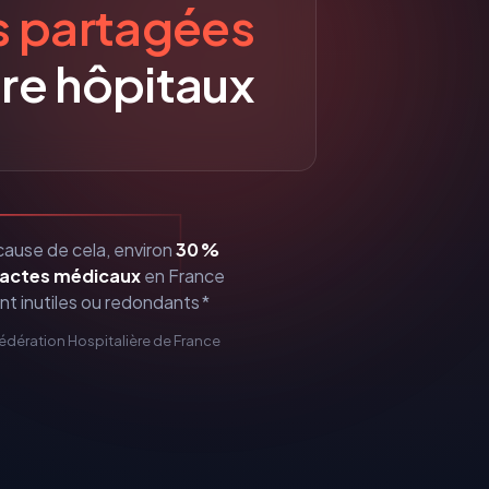
s partagées
re hôpitaux
cause de cela, environ
30 %
actes médicaux
en France
nt inutiles ou redondants *
Fédération Hospitalière de France