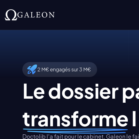
2 M€ engagés sur 3 M€
Le dossier p
transforme
l
Doctolib l'a fait pour le cabinet. Galeon le fa