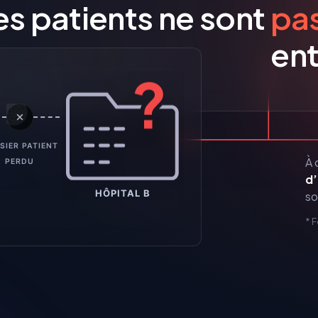
s patients ne sont
pa
ent
SIER PATIENT
À 
PERDU
d’
HÔPITAL B
so
* 